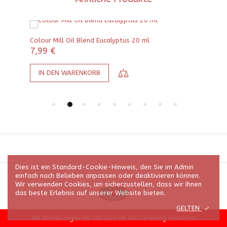
Colour Mill Oil Blend Eucalyptus 20 ml
Call
7,99
€
24
IN DEN WARENKORB
W
Dies ist ein Standard-Cookie-Hinweis, den Sie im Admin
einfach nach Belieben anpassen oder deaktivieren können.
Wir verwenden Cookies, um sicherzustellen, dass wir Ihnen
das beste Erlebnis auf unserer Website bieten.
GELTEN
© 2026 Alle Rechte vorbehalten | Backzauber, Inhaberin Maria Jost
Bei Bestellungen ab 100 Euro ist die Lieferung kostenlos
Theme by
WoodzershStudio
.