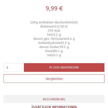
9,99
€
100g enthalten durchschnittlich:
Brennwert
1218 KJ
291 kcal
Fett
2.2 g
davon ges. Fettsäuren
0.4 g
Kohlenhydrate
65.3 g
davon Zucker
59.2 g
Eiweiß
0.1 g
Salz
0.1 g
IN DEN WARENKORB
Vergleichen
BESCHREIBUNG
ZUSÄTZLICHE INFORMATIONEN