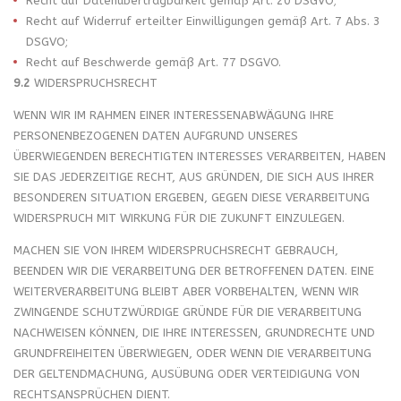
Recht auf Datenübertragbarkeit gemäß Art. 20 DSGVO;
Recht auf Widerruf erteilter Einwilligungen gemäß Art. 7 Abs. 3
DSGVO;
Recht auf Beschwerde gemäß Art. 77 DSGVO.
9.2
WIDERSPRUCHSRECHT
WENN WIR IM RAHMEN EINER INTERESSENABWÄGUNG IHRE
PERSONENBEZOGENEN DATEN AUFGRUND UNSERES
ÜBERWIEGENDEN BERECHTIGTEN INTERESSES VERARBEITEN, HABEN
SIE DAS JEDERZEITIGE RECHT, AUS GRÜNDEN, DIE SICH AUS IHRER
BESONDEREN SITUATION ERGEBEN, GEGEN DIESE VERARBEITUNG
WIDERSPRUCH MIT WIRKUNG FÜR DIE ZUKUNFT EINZULEGEN.
MACHEN SIE VON IHREM WIDERSPRUCHSRECHT GEBRAUCH,
BEENDEN WIR DIE VERARBEITUNG DER BETROFFENEN DATEN. EINE
WEITERVERARBEITUNG BLEIBT ABER VORBEHALTEN, WENN WIR
ZWINGENDE SCHUTZWÜRDIGE GRÜNDE FÜR DIE VERARBEITUNG
NACHWEISEN KÖNNEN, DIE IHRE INTERESSEN, GRUNDRECHTE UND
GRUNDFREIHEITEN ÜBERWIEGEN, ODER WENN DIE VERARBEITUNG
DER GELTENDMACHUNG, AUSÜBUNG ODER VERTEIDIGUNG VON
RECHTSANSPRÜCHEN DIENT.