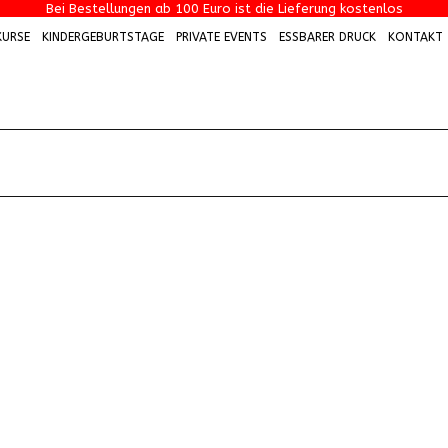
Bei Bestellungen ab 100 Euro ist die Lieferung kostenlos
KURSE
KINDERGEBURTSTAGE
PRIVATE EVENTS
ESSBARER DRUCK
KONTAKT
DERGEBURTSTAGE
PRIVATE EVENTS
ESSBARER DRUCK
KONTAKT
WARENKO