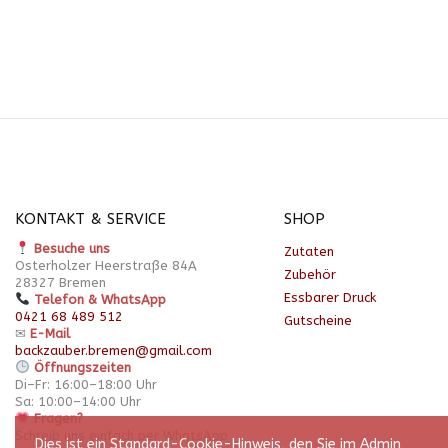
KONTAKT & SERVICE
SHOP
Besuche uns
Zutaten
Osterholzer Heerstraße 84A
Zubehör
28327 Bremen
Essbarer Druck
Telefon & WhatsApp
0421 68 489 512
Gutscheine
✉
E-Mail
backzauber.bremen@gmail.com
Öffnungszeiten
Di–Fr: 16:00–18:00 Uhr
Sa: 10:00–14:00 Uhr
Fragen?
Schreib uns einfach per WhatsApp
Dies ist ein Standard-Cookie-Hinweis, den Sie im Admin