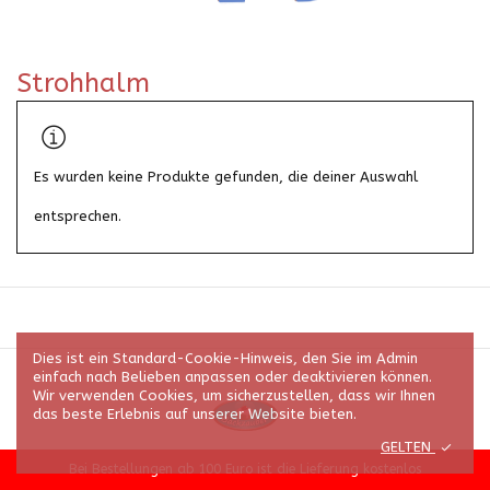
Strohhalm
Es wurden keine Produkte gefunden, die deiner Auswahl
entsprechen.
Dies ist ein Standard-Cookie-Hinweis, den Sie im Admin
einfach nach Belieben anpassen oder deaktivieren können.
Wir verwenden Cookies, um sicherzustellen, dass wir Ihnen
das beste Erlebnis auf unserer Website bieten.
GELTEN
© 2026 Alle Rechte vorbehalten | Backzauber, Inhaberin Maria Jost
Bei Bestellungen ab 100 Euro ist die Lieferung kostenlos
Theme by
WoodzershStudio
.